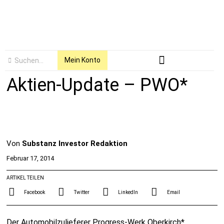
Mein Konto
Aktien-Update – PWO*
Von
Substanz Investor Redaktion
Februar 17, 2014
ARTIKEL TEILEN
Facebook
Twitter
LinkedIn
Email
Der Automobilzulieferer Progress-Werk Oberkirch*