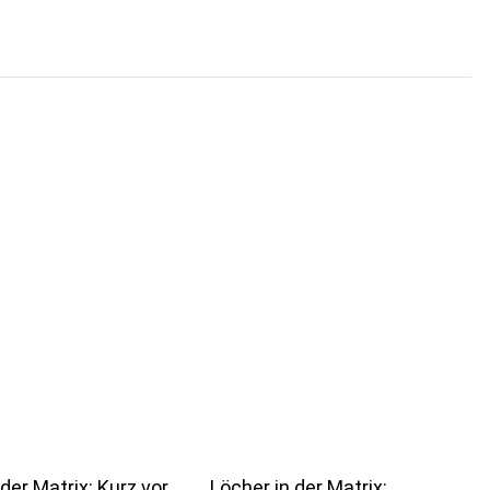
der Matrix: Kurz vor
Löcher in der Matrix: