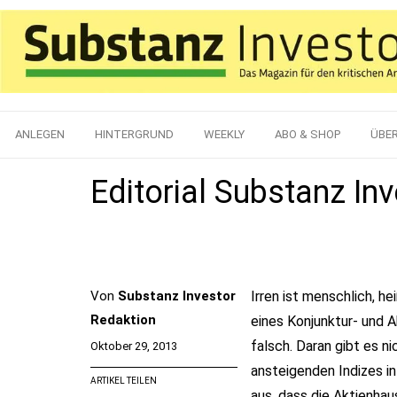
ANLEGEN
HINTERGRUND
WEEKLY
ABO & SHOP
ÜBE
Editorial Substanz In
Von
Substanz Investor
Irren ist menschlich, he
Redaktion
eines Konjunktur- und A
falsch. Daran gibt es 
Oktober 29, 2013
ansteigenden Indizes i
ARTIKEL TEILEN
aus, dass die Aktienhaus