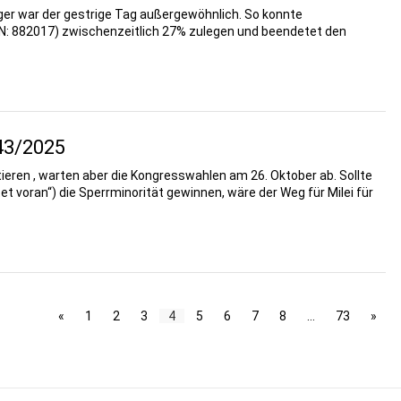
eger war der gestrige Tag außergewöhnlich. So konnte
 882017) zwischenzeitlich 27% zulegen und beendetet den
43/2025
tieren , warten aber die Kongresswahlen am 26. Oktober ab. Sollte
itet voran“) die Sperrminorität gewinnen, wäre der Weg für Milei für
«
1
2
3
4
5
6
7
8
…
73
»