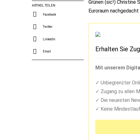
Grünen (sic!) Christine
ARTIKEL TEILEN
Euroraum nachgedacht wi
Facebook
Twitter
LinkedIn
Erhalten Sie Zug
Email
Mit unserem Digita
Unbegrenzter Onli
Zugang zu allen M
Die neuesten New
Keine Mindestlauf