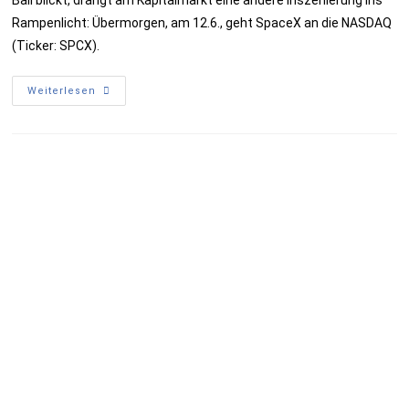
Ball blickt, drängt am Kapitalmarkt eine andere Inszenierung ins
Rampenlicht: Übermorgen, am 12.6., geht SpaceX an die NASDAQ
(Ticker: SPCX).
Weiterlesen