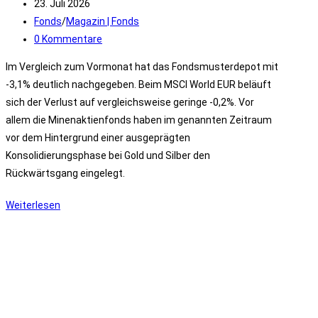
Autor:
Beitrag
23. Juli 2026
veröffentlicht:
Beitrags-
Fonds
/
Magazin | Fonds
Kategorie:
Beitrags-
0 Kommentare
Kommentare:
Im Vergleich zum Vormonat hat das Fondsmusterdepot mit
-3,1% deutlich nachgegeben. Beim MSCI World EUR beläuft
sich der Verlust auf vergleichsweise geringe -0,2%. Vor
allem die Minenaktienfonds haben im genannten Zeitraum
vor dem Hintergrund einer ausgeprägten
Konsolidierungsphase bei Gold und Silber den
Rückwärtsgang eingelegt.
Fondsmusterdepot
Weiterlesen
08/2026
–
Minen-
Minus