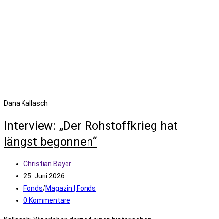
Dana Kallasch
Interview: „Der Rohstoffkrieg hat
längst begonnen“
Beitrags-
Christian Bayer
Autor:
Beitrag
25. Juni 2026
veröffentlicht:
Beitrags-
Fonds
/
Magazin | Fonds
Kategorie:
Beitrags-
0 Kommentare
Kommentare: