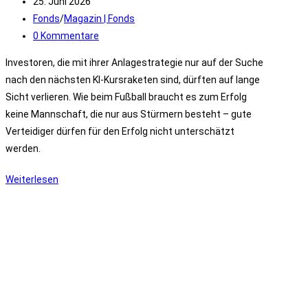
Autor:
Beitrag
25. Juni 2026
veröffentlicht:
Beitrags-
Fonds
/
Magazin | Fonds
Kategorie:
Beitrags-
0 Kommentare
Kommentare:
Investoren, die mit ihrer Anlagestrategie nur auf der Suche
nach den nächsten KI-Kursraketen sind, dürften auf lange
Sicht verlieren. Wie beim Fußball braucht es zum Erfolg
keine Mannschaft, die nur aus Stürmern besteht – gute
Verteidiger dürfen für den Erfolg nicht unterschätzt
werden.
Analyse:
Weiterlesen
Schmitz
&
Partner
Global
Defensiv