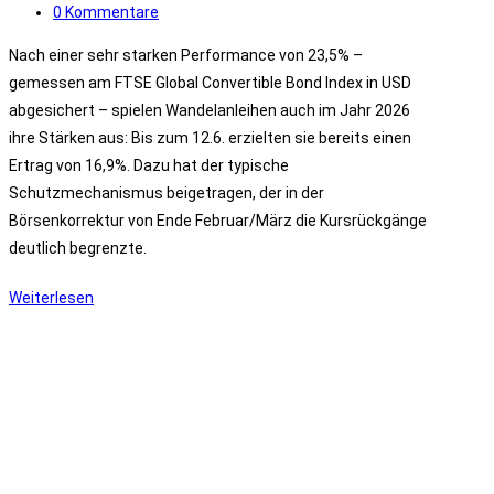
Kategorie:
Beitrags-
0 Kommentare
Kommentare:
Nach einer sehr starken Performance von 23,5% –
gemessen am FTSE Global Convertible Bond Index in USD
abgesichert – spielen Wandelanleihen auch im Jahr 2026
ihre Stärken aus: Bis zum 12.6. erzielten sie bereits einen
Ertrag von 16,9%. Dazu hat der typische
Schutzmechanismus beigetragen, der in der
Börsenkorrektur von Ende Februar/März die Kursrückgänge
deutlich begrenzte.
Kolumne:
Weiterlesen
Fortsetzung
der
Wandelanleihenrally