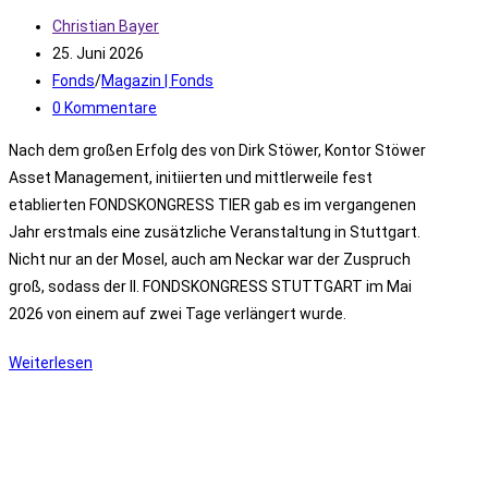
Beitrags-
Christian Bayer
Autor:
Beitrag
25. Juni 2026
veröffentlicht:
Beitrags-
Fonds
/
Magazin | Fonds
Kategorie:
Beitrags-
0 Kommentare
Kommentare:
Nach dem großen Erfolg des von Dirk Stöwer, Kontor Stöwer
Asset Management, initiierten und mittlerweile fest
etablierten FONDSKONGRESS TIER gab es im vergangenen
Jahr erstmals eine zusätzliche Veranstaltung in Stuttgart.
Nicht nur an der Mosel, auch am Neckar war der Zuspruch
groß, sodass der II. FONDSKONGRESS STUTTGART im Mai
2026 von einem auf zwei Tage verlängert wurde.
Event:
Weiterlesen
Zündende
Fondsideen