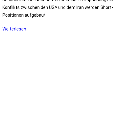
Konflikts zwischen den USA und dem Iran werden Short-
Positionen aufgebaut.
Interview:
Weiterlesen
„Wir
machen
unsere
geologischen
Hausaufgaben“