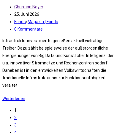
Beitrags-
Christian Bayer
Autor:
Beitrag
25. Juni 2026
veröffentlicht:
Beitrags-
Fonds
/
Magazin | Fonds
Kategorie:
Beitrags-
0 Kommentare
Kommentare:
Infrastrukturinvestments genießen aktuell vielfältige
Treiber. Dazu zählt beispielsweise der außerordentliche
Energiehunger von Big Data und Künstlicher Intelligenz, der
u.a. innovativer Stromnetze und Rechenzentren bedarf.
Daneben ist in den entwickelten Volkswirtschaften die
traditionelle Infrastruktur bis zur Funktionsunfähigkeit
veraltet.
Inside:
Weiterlesen
Es
1
gibt
2
viel
3
zu
4