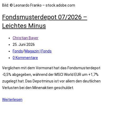
Bild: © Leonardo Franko – stock.adobe.com
Fondsmusterdepot 07/2026 –
Leichtes Minus
Beitrags-
Christian Bayer
Autor:
Beitrag
25. Juni 2026
veröffentlicht:
Beitrags-
Fonds
/
Magazin | Fonds
Kategorie:
Beitrags-
0 Kommentare
Kommentare:
Verglichen mit dem Vormonat hat das Fondsmusterdepot
-0,5% abgegeben, während der MSCI World EUR um +1,7%
zugelegt hat. Das Depotminus ist vor allem den deutlichen
Verlusten bei den Minenaktien geschuldet.
Fondsmusterdepot
Weiterlesen
07/2026
–