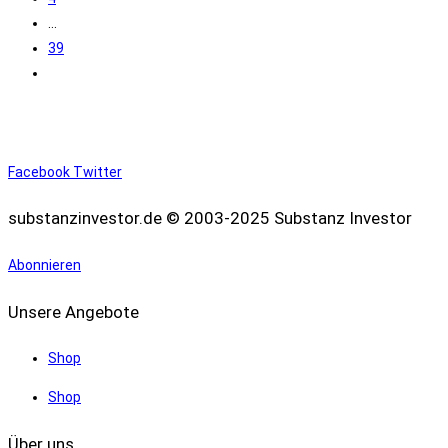
tun
…
39
Zur
nächsten
Seite
Facebook
Twitter
substanzinvestor.de © 2003-2025 Substanz Investor
Abonnieren
Unsere Angebote
Shop
Shop
Über uns