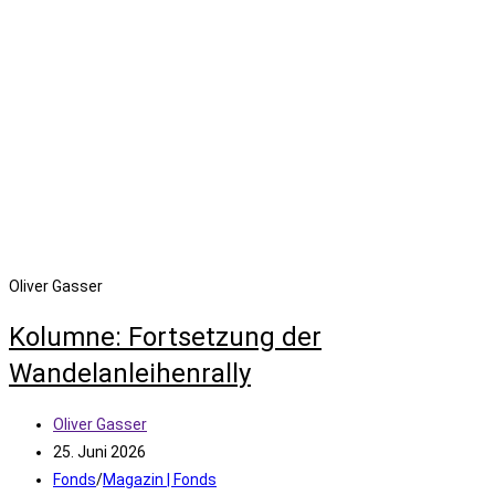
Oliver Gasser
Kolumne: Fortsetzung der
Wandelanleihenrally
Beitrags-
Oliver Gasser
Autor:
Beitrag
25. Juni 2026
veröffentlicht:
Beitrags-
Fonds
/
Magazin | Fonds