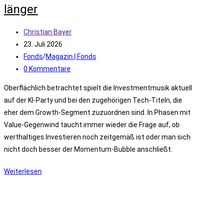
länger
Beitrags-
Christian Bayer
Autor:
Beitrag
23. Juli 2026
veröffentlicht:
Beitrags-
Fonds
/
Magazin | Fonds
Kategorie:
Beitrags-
0 Kommentare
Kommentare:
Oberflächlich betrachtet spielt die Investmentmusik aktuell
auf der KI-Party und bei den zugehörigen Tech-Titeln, die
eher dem Growth-Segment zuzuordnen sind. In Phasen mit
Value-Gegenwind taucht immer wieder die Frage auf, ob
werthaltiges Investieren noch zeitgemäß ist oder man sich
nicht doch besser der Momentum-Bubble anschließt.
Inside:
Weiterlesen
Value
–
Totgesagte
leben