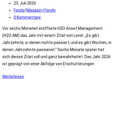
Autor:
Beitrag
23. Juli 2026
veröffentlicht:
Beitrags-
Fonds
/
Magazin | Fonds
Kategorie:
Beitrags-
0 Kommentare
Kommentare:
Vor sechs Monaten eröffnete H2O Asset Management
(H2O AM) das Jahr mit einem Zitat von Lenin: „Es gibt
Jahrzehnte, in denen nichts passiert; und es gibt Wochen, in
denen Jahrzehnte passieren.“ Sechs Monate später hat
sich dieses Zitat voll und ganz bewahrheitet. Das Jahr 2026
ist geprägt von einer Abfolge von Erschütterungen.
Kolumne:
Weiterlesen
Drei
Schocks,
drei
Welten,
drei
Wege