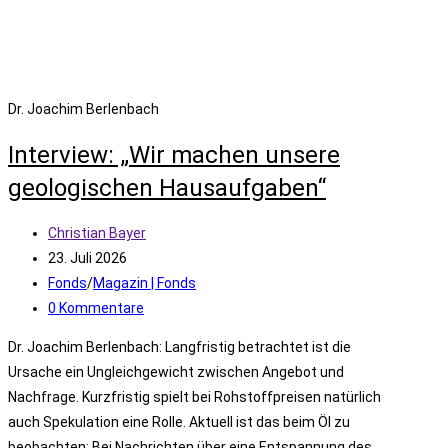
Dr. Joachim Berlenbach
Interview: „Wir machen unsere
geologischen Hausaufgaben“
Beitrags-
Christian Bayer
Autor:
Beitrag
23. Juli 2026
veröffentlicht:
Beitrags-
Fonds
/
Magazin | Fonds
Kategorie:
Beitrags-
0 Kommentare
Kommentare:
Dr. Joachim Berlenbach: Langfristig betrachtet ist die
Ursache ein Ungleichgewicht zwischen Angebot und
Nachfrage. Kurzfristig spielt bei Rohstoffpreisen natürlich
auch Spekulation eine Rolle. Aktuell ist das beim Öl zu
beobachten: Bei Nachrichten über eine Entspannung des