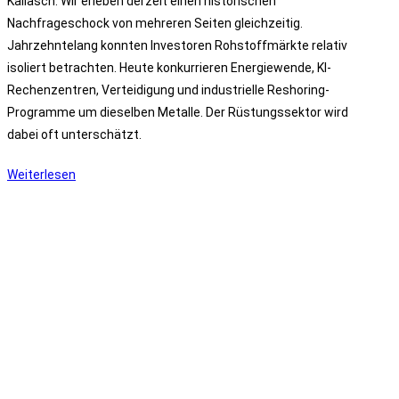
Kallasch: Wir erleben derzeit einen historischen
Nachfrageschock von mehreren Seiten gleichzeitig.
Jahrzehntelang konnten Investoren Rohstoffmärkte relativ
isoliert betrachten. Heute konkurrieren Energiewende, KI-
Rechenzentren, Verteidigung und industrielle Reshoring-
Programme um dieselben Metalle. Der Rüstungssektor wird
dabei oft unterschätzt.
Interview:
Weiterlesen
„Der
Rohstoffkrieg
hat
längst
begonnen“